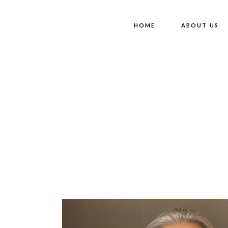
Skip
to
the
HOME
ABOUT US
content