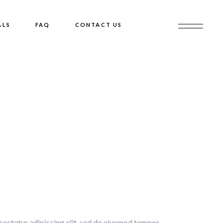
ALS
FAQ
CONTACT US
sectetur adipiscing elit, sed do eiusmod tempor