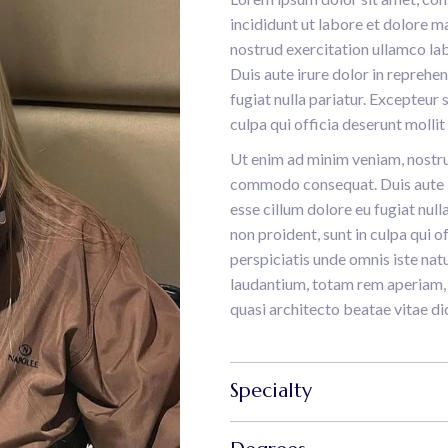
incididunt ut labore et dolore m
nostrud exercitation ullamco la
Duis aute irure dolor in reprehen
fugiat nulla pariatur. Excepteur 
culpa qui officia deserunt mollit
Ut enim ad minim veniam, nostrud
commodo consequat. Duis aute ir
esse cillum dolore eu fugiat nul
non proident, sunt in culpa qui o
perspiciatis unde omnis iste na
laudantium, totam rem aperiam, e
quasi architecto beatae vitae di
Specialty