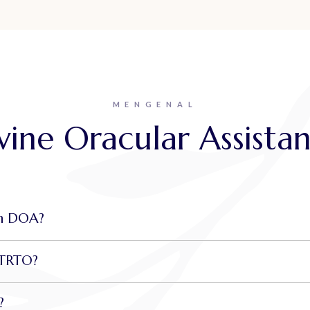
MENGENAL
vine Oracular Assista
on DOA?
 TRTO?
?