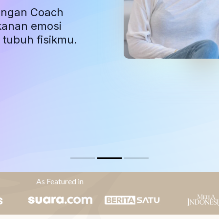
dengan Coach
kanan emosi
tubuh fisikmu.
As Featured in