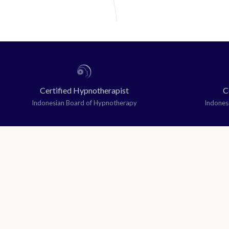
Certified Hypnotherapist
C
Indonesian Board of Hypnotherapy
Indones