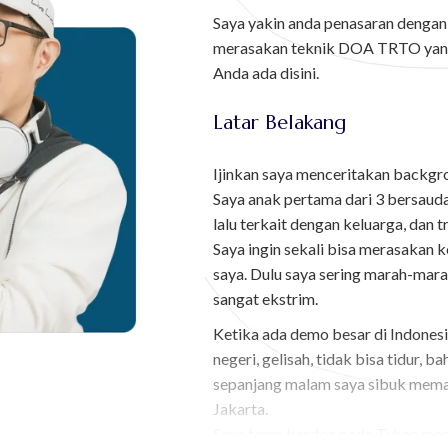
Saya yakin anda penasaran dengan
merasakan teknik DOA TRTO yang
Anda ada disini.
Latar Belakang
Ijinkan saya menceritakan backgr
Saya anak pertama dari 3 bersauda
lalu terkait dengan keluarga, dan 
Saya ingin sekali bisa merasakan 
saya. Dulu saya sering marah-mar
sangat ekstrim.
Ketika ada demo besar di Indonesia
negeri, gelisah, tidak bisa tidur, b
sepanjang malam saya sibuk meman
Jakarta.
Saya terus berdoa pada Tuhan me