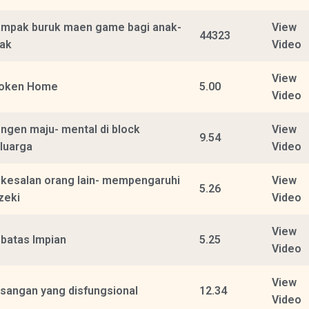
mpak buruk maen game bagi anak-
View
44323
ak
Video
View
roken Home
5.00
Video
ngen maju- mental di block
View
9.54
luarga
Video
kesalan orang lain- mempengaruhi
View
5.26
zeki
Video
View
batas Impian
5.25
Video
View
sangan yang disfungsional
12.34
Video