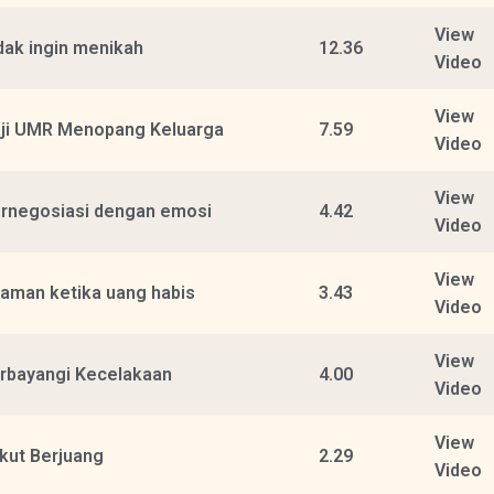
View
dak ingin menikah
12.36
Video
View
ji UMR Menopang Keluarga
7.59
Video
View
rnegosiasi dengan emosi
4.42
Video
View
aman ketika uang habis
3.43
Video
View
rbayangi Kecelakaan
4.00
Video
View
kut Berjuang
2.29
Video