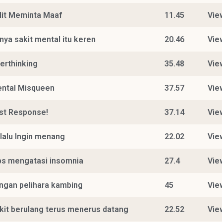
lit Meminta Maaf
11.45
Vie
nya sakit mental itu keren
20.46
Vie
erthinking
35.48
Vie
ntal Misqueen
37.57
Vie
st Response!
37.14
Vie
lalu Ingin menang
22.02
Vie
ps mengatasi insomnia
27.4
Vie
ngan pelihara kambing
45
Vie
kit berulang terus menerus datang
22.52
Vie