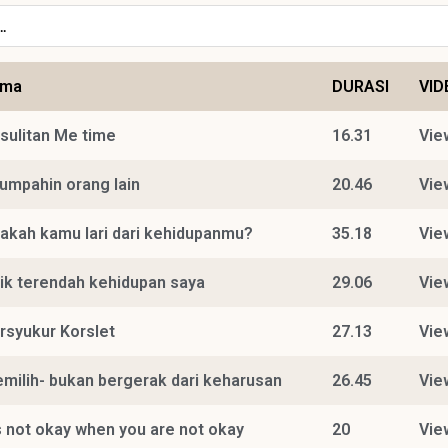
ema
DURASI
VID
sulitan Me time
16.31
Vie
umpahin orang lain
20.46
Vie
akah kamu lari dari kehidupanmu?
35.18
Vie
tik terendah kehidupan saya
29.06
Vie
rsyukur Korslet
27.13
Vie
milih- bukan bergerak dari keharusan
26.45
Vie
's not okay when you are not okay
20
Vie