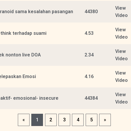
View
ranoid sama kesalahan pasangan
44380
Video
View
think terhadap suami
4.53
Video
View
ek nonton live DOA
2.34
Video
View
lepaskan Emosi
4.16
Video
View
aktif- emosional- insecure
44384
Video
«
1
2
3
4
5
»