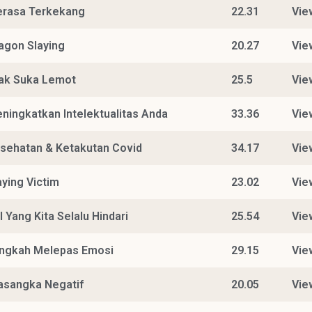
rasa Terkekang
22.31
Vie
agon Slaying
20.27
Vie
ak Suka Lemot
25.5
Vie
ningkatkan Intelektualitas Anda
33.36
Vie
sehatan & Ketakutan Covid
34.17
Vie
aying Victim
23.02
Vie
l Yang Kita Selalu Hindari
25.54
Vie
ngkah Melepas Emosi
29.15
Vie
asangka Negatif
20.05
Vie