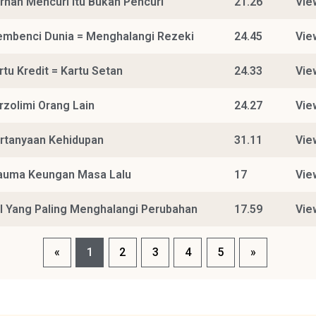
rnah Mencuri Itu Bukan Pencuri
21.26
Vie
mbenci Dunia = Menghalangi Rezeki
24.45
Vie
rtu Kredit = Kartu Setan
24.33
Vie
rzolimi Orang Lain
24.27
Vie
rtanyaan Kehidupan
31.11
Vie
auma Keungan Masa Lalu
17
Vie
l Yang Paling Menghalangi Perubahan
17.59
Vie
«
1
2
3
4
5
»