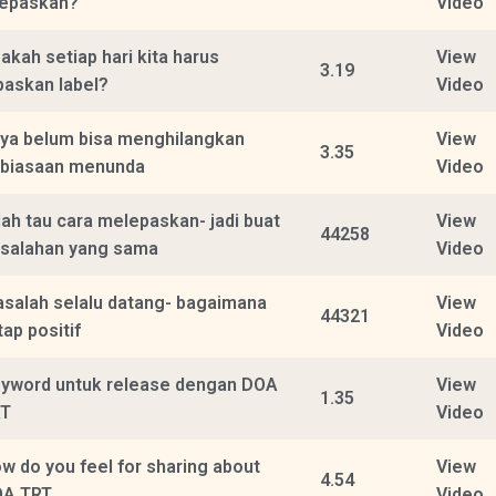
lepaskan?
Video
akah setiap hari kita harus
View
3.19
paskan label?
Video
ya belum bisa menghilangkan
View
3.35
biasaan menunda
Video
ah tau cara melepaskan- jadi buat
View
44258
salahan yang sama
Video
salah selalu datang- bagaimana
View
44321
tap positif
Video
yword untuk release dengan DOA
View
1.35
RT
Video
w do you feel for sharing about
View
4.54
OA TRT
Video