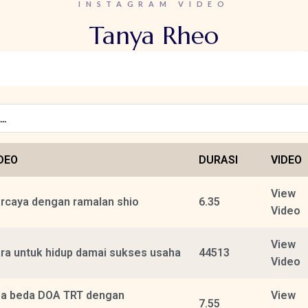
INSTAGRAM VIDEO
Tanya Rheo
DEO
DURASI
VIDEO
View
rcaya dengan ramalan shio
6.35
Video
View
ra untuk hidup damai sukses usaha
44513
Video
a beda DOA TRT dengan
View
7.55