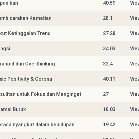
panikan
40.59
Vie
mbicarakan Kematian
28.1
Vie
kut Ketinggalan Trend
27.28
Vie
ngsi
34.03
Vie
ranoid dan Overthinking
32.4
Vie
xic Positivity & Corona
40.11
Vie
sulitan untuk Fokus dan Mengingat
27
Vie
ramal Buruk
18.03
Vie
rasa nyangkut dalam kehidupan
19.42
Vie