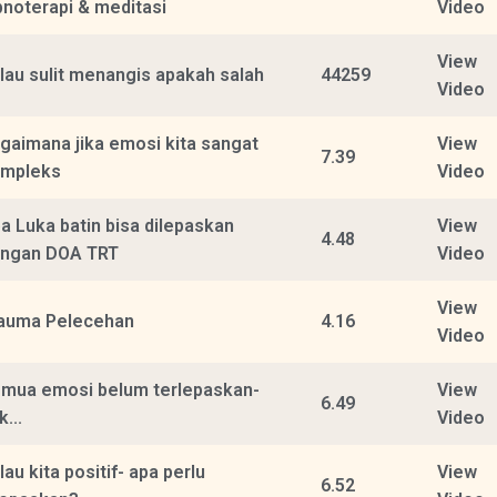
pnoterapi & meditasi
Video
View
lau sulit menangis apakah salah
44259
Video
gaimana jika emosi kita sangat
View
7.39
mpleks
Video
a Luka batin bisa dilepaskan
View
4.48
ngan DOA TRT
Video
View
auma Pelecehan
4.16
Video
mua emosi belum terlepaskan-
View
6.49
k...
Video
lau kita positif- apa perlu
View
6.52