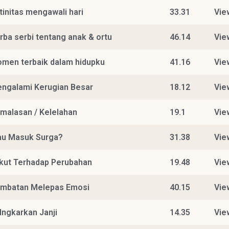
tinitas mengawali hari
33.31
Vie
rba serbi tentang anak & ortu
46.14
Vie
men terbaik dalam hidupku
41.16
Vie
ngalami Kerugian Besar
18.12
Vie
malasan / Kelelahan
19.1
Vie
u Masuk Surga?
31.38
Vie
kut Terhadap Perubahan
19.48
Vie
mbatan Melepas Emosi
40.15
Vie
 Ingkarkan Janji
14.35
Vie