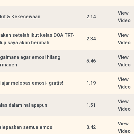
View
kit & Kekecewaan
2.14
Video
akah setelah ikut kelas DOA TRT-
View
2.34
dup saya akan berubah
Video
gaimana agar emosi hilang
View
5.46
ermanen
Video
View
lajar melepas emosi- gratis!
1.19
Video
View
hlas dalam hal apapun
1.51
Video
View
lepaskan semua emosi
3.42
Video