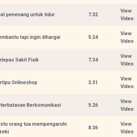
View
at penenang untuk tidur
7.32
Video
View
mbantu tapi ingin dihargai
5.24
Video
View
lepas Sakit Fisik
7.34
Video
View
rtipu Onlineshop
3.31
Video
View
terbatasan Berkomunikasi
5.26
Video
stu orang tua mempengaruhi
View
8.36
zeki
Video