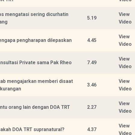
ps mengatasi sering dicurhatin
View
5.19
ang
Video
View
ngapa pengharapan dilepaskan
4.45
Video
View
nsultasi Private sama Pak Rheo
7.49
Video
tab mengajarkan memberi disaat
View
3.46
kurangan
Video
View
ntu orang lain dengan DOA TRT
2.27
Video
View
akah DOA TRT supranatural?
4.37
Video